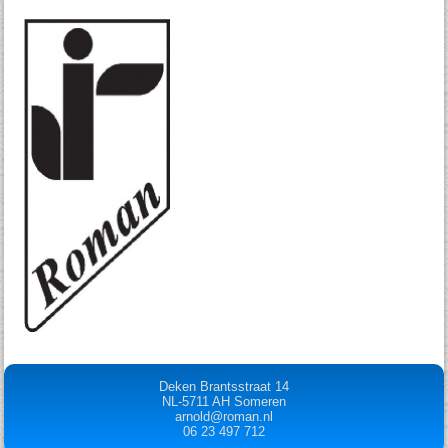
Deken Brantsstraat 14
NL-5711 AH Someren
arnold@roman.nl
06 23 497 712